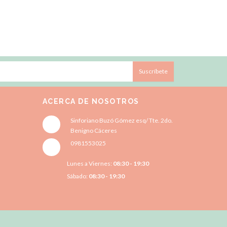
Suscríbete
ACERCA DE NOSOTROS
Sinforiano Buzó Gómez esq/ Tte. 2do.
Benigno Cáceres
0981553025
Lunes a Viernes:
08:30 - 19:30
Sábado:
08:30 - 19:30