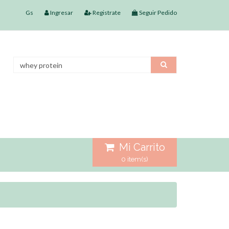
Gs
Ingresar
Registrate
Seguir Pedido
Mi Carrito
0 item(s)