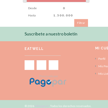
Desde
Hasta
Filtrar
Suscríbete a nuestro boletín
MI CU
EATWELL
Perfil
Mis Pe
Mis Lis
Procesado por
© 2026
MiNegocio
. Todos los derechos reservados.