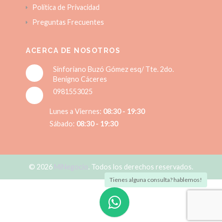
Política de Privacidad
Preguntas Frecuentes
ACERCA DE NOSOTROS
Sinforiano Buzó Gómez esq/ Tte. 2do.
Benigno Cáceres
0981553025
Lunes a Viernes:
08:30 - 19:30
Sábado:
08:30 - 19:30
© 2026
MiNegocio
. Todos los derechos reservados.
Tienes alguna consulta? hablemos!