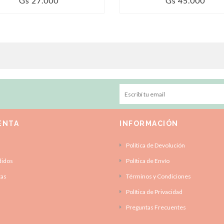
Gs 27.000
Gs 45.000
ENTA
INFORMACIÓN
Política de Devolución
didos
Política de Envío
tas
Términos y Condiciones
Política de Privacidad
Preguntas Frecuentes