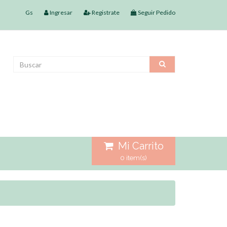
Gs
Ingresar
Registrate
Seguir Pedido
Mi Carrito
0 item(s)