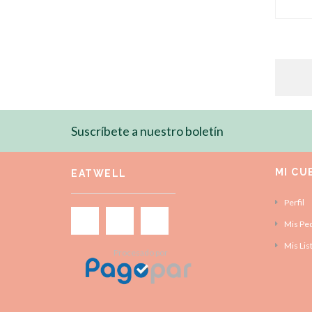
Suscríbete a nuestro boletín
MI CU
EATWELL
Perfil
Mis Pe
Mis Lis
Procesado por