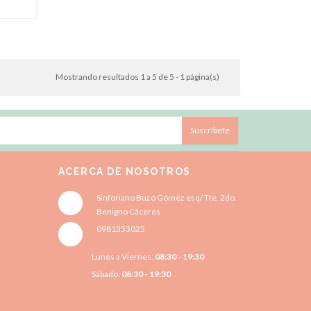
Mostrando resultados 1 a 5 de 5 - 1 página(s)
Suscríbete
ACERCA DE NOSOTROS
Sinforiano Buzó Gómez esq/ Tte. 2do.
Benigno Cáceres
0981553025
Lunes a Viernes:
08:30 - 19:30
Sábado:
08:30 - 19:30