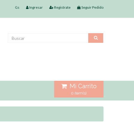
Gs
Ingresar
Registrate
Seguir Pedido
Mi Carrito
0 item(s)