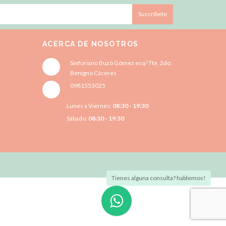
Suscríbete
ACERCA DE NOSOTROS
Sinforiano Buzó Gómez esq/ Tte. 2do.
Benigno Cáceres
0981553025
Lunes a Viernes:
08:30 - 19:30
Sábado:
08:30 - 19:30
Tienes alguna consulta? hablemos!