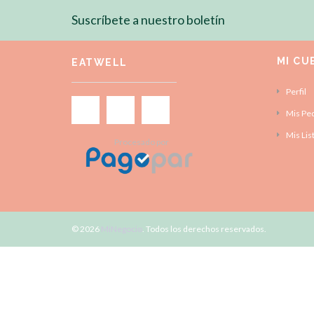
Suscríbete a nuestro boletín
MI CU
EATWELL
Perfil
Mis Pe
Mis Lis
Procesado por
© 2026
MiNegocio
. Todos los derechos reservados.